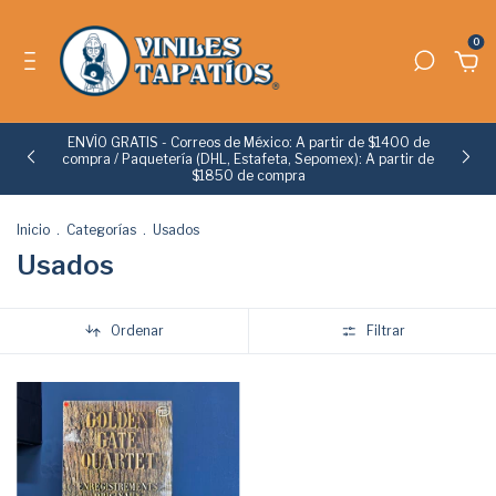
0
ENVÍO GRATIS - Correos de México: A partir de $1400 de
e
compra / Paquetería (DHL, Estafeta, Sepomex): A partir de
$1850 de compra
Inicio
.
Categorías
.
Usados
Usados
Ordenar
Filtrar