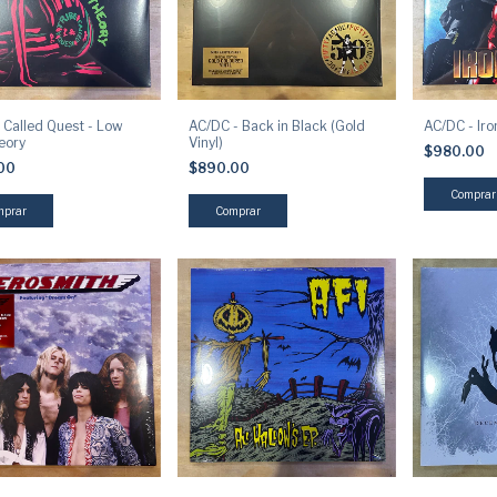
 Called Quest - Low
AC/DC - Back in Black (Gold
AC/DC - Ir
eory
Vinyl)
$980.00
.00
$890.00