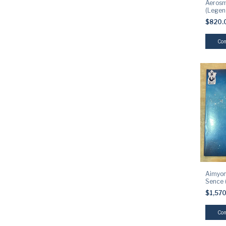
Aerosm
(Legen
$820.
Aimyon
Sence 
Coloure
$1,57