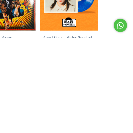
- Vengo
Angel Olsen - Aisles (Frosted
Blue Vinyl 12" EP)
$480.00