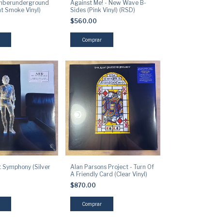
emberunderground
Against Me! - New Wave B-
t Smoke Vinyl)
Sides (Pink Vinyl) (RSD)
$560.00
t Symphony (Silver
Alan Parsons Project - Turn Of
A Friendly Card (Clear Vinyl)
0
$870.00