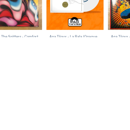
 The Sniffers - Comfort
Ana Tijoux - La Bala (Opaque
Ana Tijoux 
White Vinyl)
$620.00
.00
$600.00