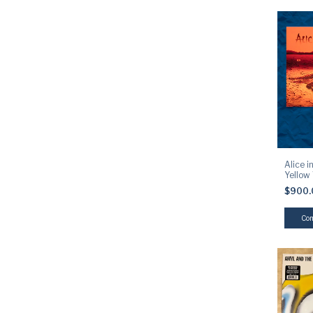
Alice i
Yellow 
$900