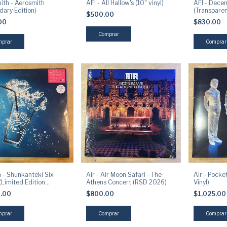
ith - Aerosmith
AFI - All Hallow's (10" vinyl)
AFI - Dec
dary Edition)
(Transparen
$500.00
00
$830.00
 - Shunkanteki Six
Air - Air Moon Safari - The
Air - Pocke
(Limited Edition
Athens Concert (RSD 2026)
Vinyl)
d Vinyl)
0.00
$800.00
$1,025.0