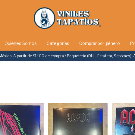
Quiénes Somos
Categorías
Comprar por género
Pr
México: A partir de $1400 de compra / Paquetería (DHL, Estafeta, Sepomex): 